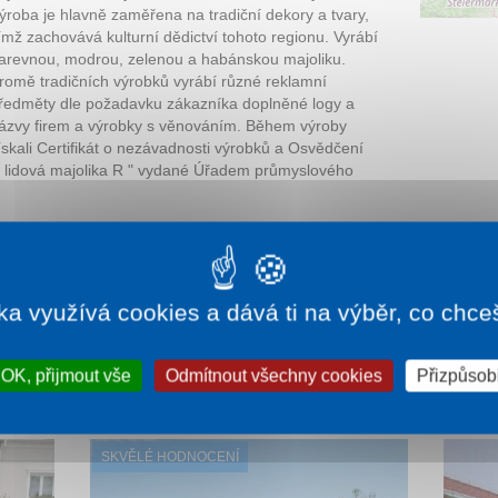
ýroba je hlavně zaměřena na tradiční dekory a tvary,
ímž zachovává kulturní dědictví tohoto regionu. Vyrábí
arevnou, modrou, zelenou a habánskou majoliku.
romě tradičních výrobků vyrábí různé reklamní
ředměty dle požadavku zákazníka doplněné logy a
ázvy firem a výrobky s věnováním. Během výroby
ískali Certifikát o nezávadnosti výrobků a Osvědčení
 lidová majolika R " vydané Úřadem průmyslového
ej keramiky
ání na tomto webu
ka využívá cookies a dává ti na výběr, co chce
lavě
OK, přijmout vše
Odmítnout všechny cookies
Přizpůsobi
SKVĚLÉ HODNOCENÍ