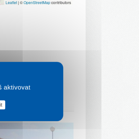
Leaflet
|
©
OpenStreetMap
contributors
š aktivovat
t