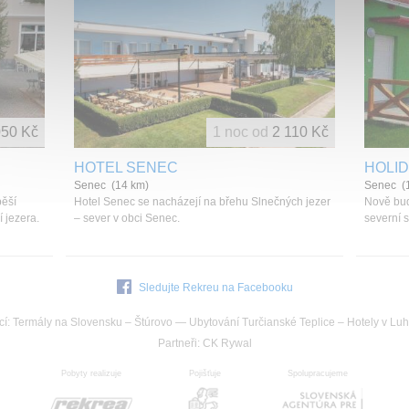
050 Kč
1 noc od
2 110 Kč
HOTEL SENEC
HOLID
Senec (14 km)
Senec (
pěší
Hotel Senec se nacházejí na břehu Slnečných jezer
Nově bud
 jezera.
– sever v obci Senec.
severní s
Sledujte Rekreu na Facebooku
cí:
Termály na Slovensku
–
Štúrovo
—
Ubytování Turčianské Teplice
–
Hotely v Luh
Partneři:
CK Rywal
Pobyty realizuje
Pojišťuje
Spolupracujeme