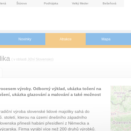
lená
Štúrovo
Podhájska
Velký Meder
Bešeňová
Novinky
Atrakce
Mapa
lika
( v oblasti
Jižní Slovensko
)
rocesem výroby. Odborný výklad, ukázka točení na
šení, ukázka glazování a malování a také možnost
radiční výroba slovenské lidové majoliky sahá do
6. století, kterou na území dnešního západního
lovenska přinesli habáni přesídlení z Německa a
výcarska. Firma vyrábí více než 200 druhů výrobků.