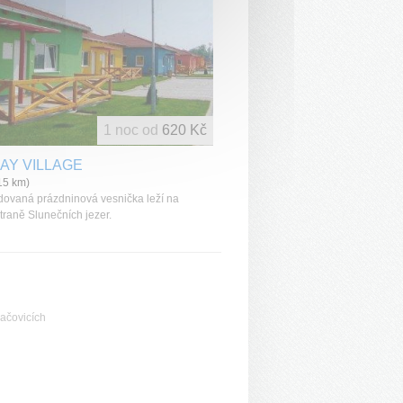
1 noc od
620 Kč
AY VILLAGE
15 km)
ovaná prázdninová vesnička leží na
traně Slunečních jezer.
ačovicích