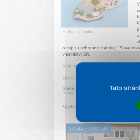
V
č
b
K
p
Moderní keramika
n
z
o zápisu ochranné známky " Slovenská
vlastnictví SR.
Více informací:
Majolika výroba a prod
Bonusy při objednávce ubytov
Tato strán
Sleva 10% na keramické výrobky
Všichni ubytovatelé
na Jižním Slovensku
,
v Bratis
Ubytování
SKVĚLÉ HODNOCENÍ