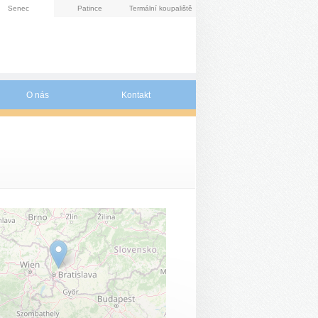
Senec
Patince
Termální koupaliště
O nás
Kontakt