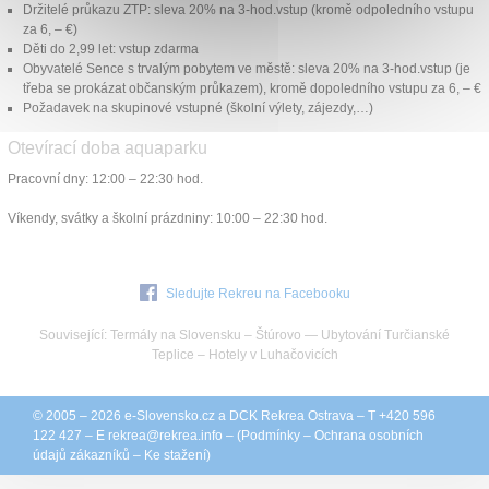
Držitelé průkazu ZTP: sleva 20% na 3-hod.vstup (kromě odpoledního vstupu
za 6, – €)
Děti do 2,99 let: vstup zdarma
Obyvatelé Sence s trvalým pobytem ve městě: sleva 20% na 3-hod.vstup (je
třeba se prokázat občanským průkazem), kromě dopoledního vstupu za 6, – €
Požadavek na skupinové vstupné (školní výlety, zájezdy,…)
Otevírací doba aquaparku
Pracovní dny: 12:00 – 22:30 hod.
Víkendy, svátky a školní prázdniny: 10:00 – 22:30 hod.
Sledujte Rekreu na Facebooku
Související:
Termály na Slovensku
–
Štúrovo
—
Ubytování Turčianské
Teplice
–
Hotely v Luhačovicích
© 2005 – 2026
e-Slovensko.cz
a
DCK Rekrea Ostrava
– T +420 596
122 427 – E
rekrea@
rekrea.info
– (
Podmínky
–
Ochrana osobních
údajů zákazníků
–
Ke stažení
)