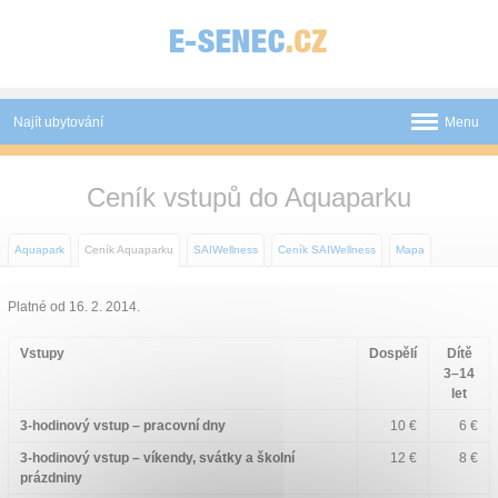
Panel pro správu cookies
Najít ubytování
Menu
Aquapark
Ceník vstupů do Aquaparku
Novinky
Aquapark
Ceník Aquaparku
SAIWellness
Ceník SAIWellness
Mapa
Atrakce
Platné od 16. 2. 2014.
Mapa
Vstupy
Dospělí
Dítě
O nás
3–14
let
Kontakt
3-hodinový vstup – pracovní dny
10 €
6 €
3-hodinový vstup – víkendy, svátky a školní
12 €
8 €
prázdniny