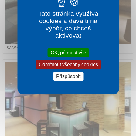
Tato stránka využívá
cookies a dává ti na
výběr, co chceš
aktivovat
SAIWellness
OK, přijmout vše
Odmítnout všechny cookies
Přizpůsobit