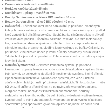
Hanakasumi 70 min.
Ceremonie orientálních vůní 60 min.
Horká eskapáda (zábal) 45 min.
Kult štíhlosti – píling + masáž 90 min.
Beauty Garden masáž – tělové BIO ošetření 40 min.
Beauty Garden píling – tělové BIO ošetření 40 min.
Baňkování –
Léčení bankami, nebo baňkování, je přikládání skleněných
kulatých bank s nahřátým vzduchem, v nichž se ochlazováním vytvoří podtlak,
který způsobí její přisátí na pokožku. Suchá banka silným podtlakem přivodí
vznik krevních podlitin. Působí tak fyzikálně, reflexně, ale také metabolicky
tím, že ovlivňuje látkovou výměnu v přilehlém okolí av neposlední řadě
stimuluje imunitu organismu. Modřiny, které vzniknou po baňkování zmizí po
pár dnech. V nejbližších dnech je velmi důležitý dostatečný přísun tekutin.
Tato technika je vhodná i pro děti od tří let a velmi vhodná pro lidi s vysokým
krevním tlakem.
Manuální lymfodrenáž –
Aktivace imunitního systému je potřebná
k usnadnění dopravy tekutin a odvodu toxických látek, dale k lepšímu čištění
tkání a lymfy ak celkovému zlepšení činnosti tohoto systému. Stejně přichází
k posílení imunitních funkcí lymfatického systému, což vede k ústupu
zduřených lymfatických uzlin při zánětech a infekcích. Tímto způsobem může
být výrazně snížena přecitlivělost na potraviny, překyselení organismu,
alergické reakce, náchylnost k infekčním onemocněním, poruchy
metabolismu a krevního oběhu. Je velmi důležitý dostatečný příjem tekutin.
Lymfodrenáž je velmi vhodná pro ženy po operaci prsu, vynikající aplikace
sportovcům před sportovním výkonem (aplikace nejméně 12 hodin před