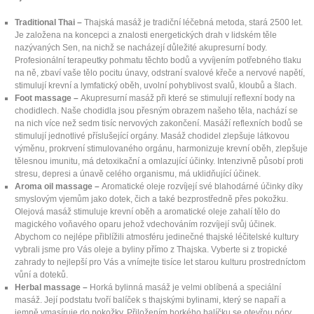
Traditional Thai –
Thajská masáž je tradiční léčebná metoda, stará 2500 let.
Je založena na koncepci a znalosti energetických drah v lidském těle
nazývaných Sen, na nichž se nacházejí důležité akupresurní body.
Profesionální terapeutky pohmatu těchto bodů a vyvíjením potřebného tlaku
na ně, zbaví vaše tělo pocitu únavy, odstraní svalové křeče a nervové napětí,
stimulují krevní a lymfatický oběh, uvolní pohyblivost svalů, kloubů a šlach.
Foot massage –
Akupresurní masáž při které se stimulují reflexní body na
chodidlech. Naše chodidla jsou přesným obrazem našeho těla, nachází se
na nich více než sedm tisíc nervových zakončení. Masáží reflexních bodů se
stimulují jednotlivé příslušející orgány. Masáž chodidel zlepšuje látkovou
výměnu, prokrvení stimulovaného orgánu, harmonizuje krevní oběh, zlepšuje
tělesnou imunitu, má detoxikační a omlazující účinky. Intenzivně působí proti
stresu, depresi a únavě celého organismu, má uklidňující účinek.
Aroma oil massage –
Aromatické oleje rozvíjejí své blahodárné účinky díky
smyslovým vjemům jako dotek, čich a také bezprostředně přes pokožku.
Olejová masáž stimuluje krevní oběh a aromatické oleje zahalí tělo do
magického voňavého oparu jehož vdechováním rozvíjejí svůj účinek.
Abychom co nejlépe přiblížili atmosféru jedinečné thajské léčitelské kultury
vybrali jsme pro Vás oleje a byliny přímo z Thajska. Vyberte si z tropické
zahrady to nejlepší pro Vás a vnímejte tisíce let starou kulturu prostredníctom
vůní a doteků.
Herbal massage –
Horká bylinná masáž je velmi oblíbená a speciální
masáž. Její podstatu tvoří balíček s thajskými bylinami, který se napaří a
jemně vmasíruje do pokožky. Přiložením horkého balíčku se otevřou póry