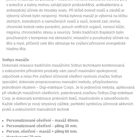
v pokožce a byliny mohou zahájit jejich protizánětlivý, antibakteriány a
antiseptický účinek do hloubky svalu. Při léčbě bolestí svalů a zánětů je
výborný účinek bylin nesporný. Horká bylinná masáž je výborná na léčbu
ztuhlých, bolestivých a namožených svalů a vazů, bolestí zad, revma,
chronické bolesti nebo poranění, poruch vnitřních orgánů, nemocí kůže,
migrény, chronického stresu a neurózy. Směs tradičních thajských bylin
používaných v komprese má stimulační, relaxační a povzbudivý účinek na
tělo a mysl, přičemž celé tělo stimuluje ke zvýšení přirozené energetické
hladiny těla.
Sothys masáže
Dokonalá relaxace tradičními masážními Sothys technikami kombinovaná
s exkluzivními přírodními produkty vám zaručí maximální spokojenost,
odpočinek a relax.Pre zvýšení účinnosti ošetření vyvinula značka Sothys
speciální, dokonale propracovanou manuální metodu, přizpůsobenou
jednotlivým rituálem – Digi-estetique Corps. Je to jedinečná metoda, aplikovaná
při všetkcýh masážních ošetřeních, patentovaná značkou Sothys.Digi-estetique
Corp. je dokonalá kombinace prstových tlaků, masírováním a odvodňováním.
Každé ošetření je nový smyslový zážitek, perfektní symbióza účinnosti aktivních
prvků a exkluzivních manuálních technik
Personalizované ošetření – masáž 40min.
Personalizované ošetření – píling 30 min.
Person. ošetření – masáž + píling 60 min.