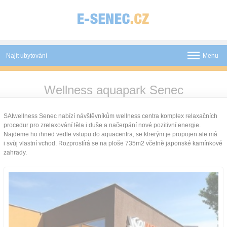
Panel pro správu cookies
Najít ubytování
Menu
Aquapark
Wellness aquapark Senec
Novinky
SAIwellness Senec nabízí návštěvníkům wellness centra komplex relaxačních
Atrakce
procedur pro zrelaxování těla i duše a načerpání nové pozitivní energie.
Najdeme ho ihned vedle vstupu do aquacentra, se ktrerým je propojen ale má
i svůj vlastní vchod. Rozprostírá se na ploše 735m2 včetně japonské kamínkové
Mapa
zahrady.
O nás
Kontakt