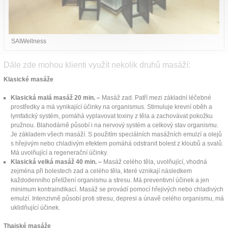
SAIWellness
Dále zde mohou klienti využít nekolik druhů masáží:
Klasické masáže
Klasická malá masáž 20 min. –
Masáž zad. Patří mezi základní léčebné
prostředky a má vynikající účinky na organismus. Stimuluje krevní oběh a
lymfatický systém, pomáhá vyplavovat toxiny z těla a zachovávat pokožku
pružnou. Blahodárně působí i na nervový systém a celkový stav organismu.
Je základem všech masáží. S použitím speciálních masážních emulzí a olejů
s hřejivým nebo chladivým efektem pomáhá odstranit bolest z kloubů a svalů.
Má uvolňující a regenerační účinky.
Klasická velká masáž 40 min. –
Masáž celého těla, uvolňující, vhodná
zejména při bolestech zad a celého těla, které vznikají následkem
každodenního přetížení organismu a stresu. Má preventivní účinek a jen
minimum kontraindikací. Masáž se provádí pomocí hřejivých nebo chladivých
emulzí. Intenzivně působí proti stresu, depresi a únavě celého organismu, má
uklidňující účinek.
Thajské masáže