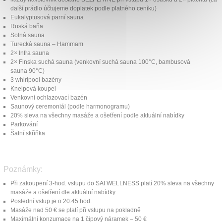
další prádlo účtujeme doplatek podle platného ceníku)
Eukalyptusová parní sauna
Ruská baňa
Solná sauna
Turecká sauna – Hammam
2× Infra sauna
2× Finska suchá sauna (venkovní suchá sauna 100°C, bambusová
sauna 90°C)
3 whirlpool bazény
Kneipová koupel
Venkovní ochlazovací bazén
Saunový ceremoniál (podle harmonogramu)
20% sleva na všechny masáže a ošetření podle aktuální nabídky
Parkování
Šatní skříňka
Poznámky:
Při zakoupení 3-hod. vstupu do SAI WELLNESS platí 20% sleva na všechny
masáže a ošetření dle aktuální nabídky.
Poslední vstup je o 20:45 hod.
Masáže nad 50 € se platí při vstupu na pokladně
Maximální konzumace na 1 čipový náramek – 50 €