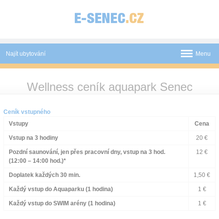
Panel pro správu cookies
Najít ubytování
Menu
Aquapark
Wellness ceník aquapark Senec
Novinky
Ceník vstupného
Atrakce
Vstupy
Cena
Vstup na 3 hodiny
20 €
Mapa
Pozdní saunování, jen přes pracovní dny, vstup na 3 hod.
12 €
O nás
(12:00 – 14:00 hod.)*
Doplatek každých 30 min.
1,50 €
Kontakt
Každý vstup do Aquaparku (1 hodina)
1 €
Každý vstup do SWIM arény (1 hodina)
1 €