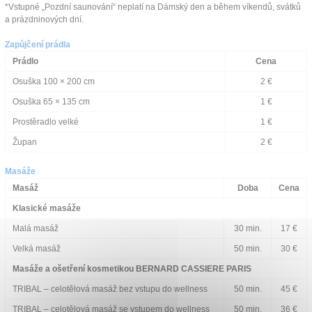
*Vstupné „Pozdní saunování“ neplatí na Dámský den a během víkendů, svátků
a prázdninových dní.
Zapůjčení prádla
Prádlo
Cena
Osuška 100 × 200 cm
2 €
Osuška 65 × 135 cm
1 €
Prostěradlo velké
1 €
Župan
2 €
Masáže
Masáž
Doba
Cena
Klasické masáže
Malá masáž
30 min.
17 €
Velká masáž
50 min.
30 €
Masáže a ošetření kosmetikou BERNARD CASSIERE PARIS
TRIBAL – celotělová masáž bez vstupu do wellness
50 min.
45 €
TRIBAL – celotělová masáž se vstupem do wellness
50 min.
36 €