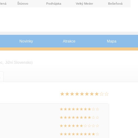
lená
Štúrovo
Podhájska
Velký Meder
Bešeňová
Novinky
Atrakce
Mapa
c, Jižní Slovensko)
a
★★★★★★★★☆☆
★★★★★★★★☆☆
★★★★★★★★☆☆
★★★★★★☆☆☆☆
★★★★★★★★★☆