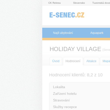
Panel pro správu cookies
CK Rekrea
Slovensko
Tuzemská dovo
Najít ubytování
Aquapark
HOLIDAY VILLAGE
(Sene
Úvod
Hodnocení
Atrakce
Map
Hodnocení klientů: 8,2 z 10
Lokalita
Zařízení hotelu
Stravování
Služby recepce