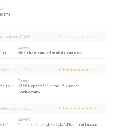
.Vim
jedeme,
★☆☆☆☆☆☆☆☆☆
byt v červenci 2023
Zápory:
mánu
Více udržovanou zeleň okolo apartmánu
★★★★★★★★☆☆
obyt v červenci 2022
Zápory:
empu a k
Hřiště u apartmánů je rozbité. A hodně
neudržované.
★★★★★★★★★★
 pobyt v červnu 2022
Zápory:
 velké
Jediné co nám chybělo byla "stříška" nad terasou.