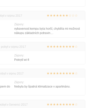
★★★★★★★☆☆☆
obyt v srpnu 2017
Zápory:
vybavenost kempu byla horší, chyběla mi možnost
nákupu základních potravin....
★★★★★★★★★☆
i pobyt v srpnu 2017
Zápory:
Pokrytí wi-fi
★★★★★★★★★☆
pobyt v srpnu 2017
Zápory:
tupem do
Nebyla by špatná klimatizace v apartmánu.
★★★★★★★★★☆
pobyt v červenci 2017