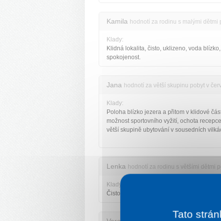
Kamila
hodnotí za rodinu s malými dětmi
Klady:
Klidná lokalita, čisto, uklizeno, voda blízko,
spokojenost.
Jana
hodnotí za větší skupinu pobyt v če
Klady:
Poloha blízko jezera a přitom v klidové část
možnost sportovního vyžití, ochota recepce
větší skupině ubytování v sousedních vilká
Lenka
hodnotí za rodinu s většími dětmi 
Klady:
Čistota, soukromí, dostatek teplé vody.
Tato strán