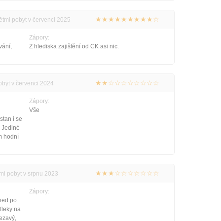
★★★★★★★★★☆
ětmi pobyt v červenci 2025
Zápory:
vání,
Z hlediska zajištění od CK asi nic.
★★☆☆☆☆☆☆☆☆
obyt v červenci 2024
Zápory:
Vše
tan i se
. Jediné
em hodní
★★★☆☆☆☆☆☆☆
tmi pobyt v srpnu 2023
Zápory:
hned po
fleky na
ezavý,