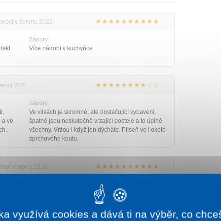
★★★★★★★★★★
 pobyt v červnu 2022
Zápory:
 fakt
Více nádobí v kuchyňce.
★★★★★★★★☆☆
rvenci 2021
Zápory:
i,
Ve vilkách je skromné, ale dostačující vybavení,
 a ve
špatné jsou neskutečně vrzající postele a to úplně
ch.
všechny. Vržou i když jen dýcháte. Plíseň ve i okolo
sprchového koutu.
★★★★★★★★★★
pobyt v srpnu 2020
Zápory:
Klimatizaci
ka využívá cookies a dává ti na výběr, co chce