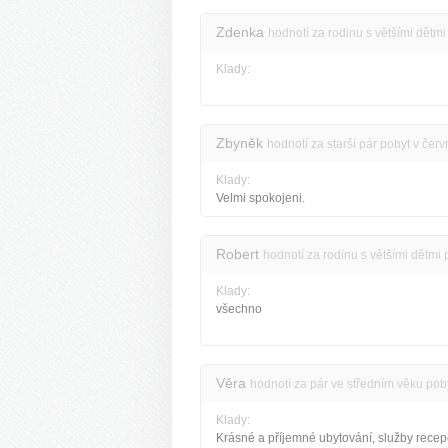
Zdenka
hodnotí za rodinu s většími dětm
Klady:
Zbyněk
hodnotí za starší pár pobyt v čer
Klady:
Velmi spokojeni.
Robert
hodnotí za rodinu s většími dětmi
Klady:
všechno
Věra
hodnotí za pár ve středním věku pob
Klady:
Krásné a příjemné ubytování, služby recep