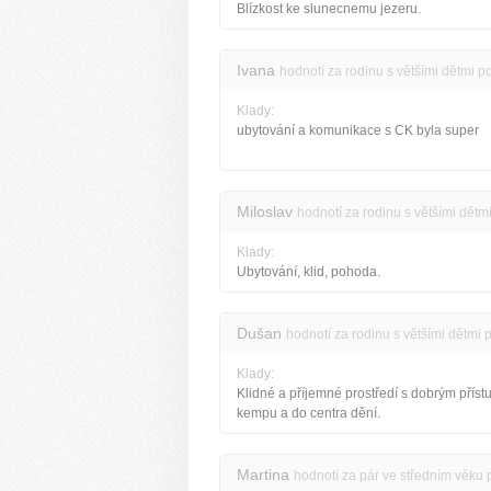
Blízkost ke slunecnemu jezeru.
Ivana
hodnotí za rodinu s většími dětmi p
Klady:
ubytování a komunikace s CK byla super
Miloslav
hodnotí za rodinu s většími dětm
Klady:
Ubytování, klid, pohoda.
Dušan
hodnotí za rodinu s většími dětmi 
Klady:
Klidné a příjemné prostředí s dobrým přís
kempu a do centra dění.
Martina
hodnotí za pár ve středním věku 