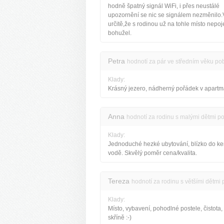
hodně špatný signál WiFi, i přes neustálé
upozornění se nic se signálem nezměnilo
určitě,že s rodinou už na tohle místo nepo
bohužel.
Petra
hodnotí za pár ve středním věku po
Klady:
Krásný jezero, nádherný pořádek v apart
Anna
hodnotí za rodinu s malými dětmi p
Klady:
Jednoduché hezké ubytování, blízko do k
vodě. Skvělý poměr cena/kvalita.
Tereza
hodnotí za rodinu s většími dětmi
Klady:
Místo, vybavení, pohodlné postele, čistota,
skříně :-)