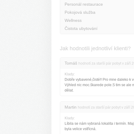
Personál restaurace
Pokojová služba
Wellness
Čistota ubytování
Jak hodnotili jednotliví klienti?
Tomáš
hodnotí za starší pár pobyt v září 
Klady:
Dobře vybavené,čisté!! Pro mne daleko k 
Výhled nic moc.škarede pole.S tim se ale 
dělat.
Martin
hodnotí za starší pár pobyt v září 
Klady:
Líbila se nám vybraná lokalita i termín. Maj
byla velice vstřícná.