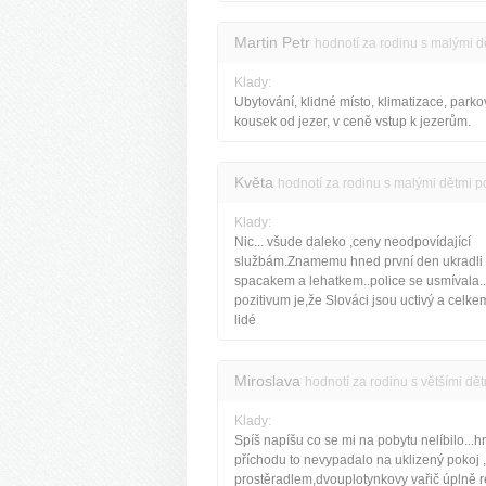
Martin Petr
hodnotí za rodinu s malými d
Klady:
Ubytování, klidné místo, klimatizace, parko
kousek od jezer, v ceně vstup k jezerům.
Květa
hodnotí za rodinu s malými dětmi p
Klady:
Nic... všude daleko ,ceny neodpovídající
službám.Znamemu hned první den ukradli s
spacakem a lehatkem..police se usmívala.
pozitivum je,že Slováci jsou uctivý a celk
lidé
Miroslava
hodnotí za rodinu s většími dě
Klady:
Spíš napíšu co se mi na pobytu nelíbilo...
příchodu to nevypadalo na uklizený pokoj ,
prostěradlem,dvouplotynkovy vařič úplně r