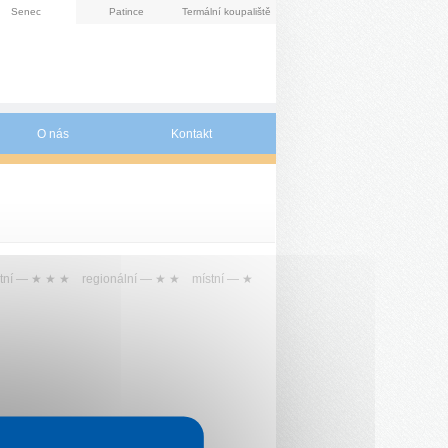
Senec
Patince
Termální koupaliště
O nás
Kontakt
tní —
★ ★ ★
regionální —
★ ★
místní —
★