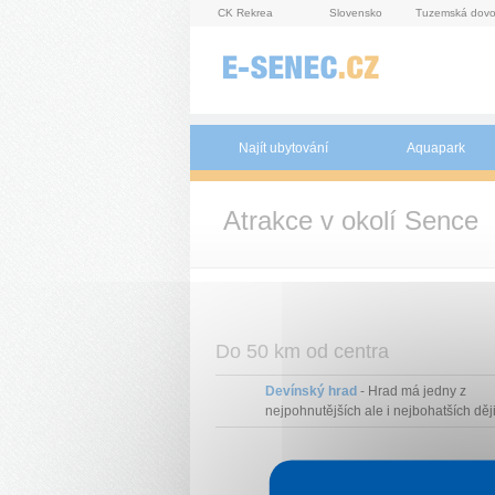
Panel pro správu cookies
CK Rekrea
Slovensko
Tuzemská dovo
Najít ubytování
Aquapark
Atrakce v okolí Sence
Do 50 km od centra
Devínský hrad
- Hrad má jedny z
nejpohnutějších ale i nejbohatších ději