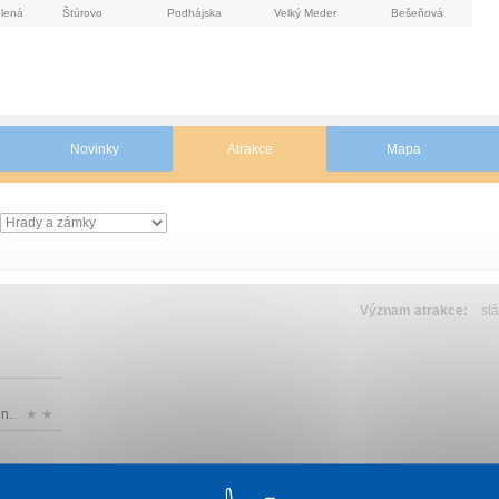
lená
Štúrovo
Podhájska
Velký Meder
Bešeňová
Novinky
Atrakce
Mapa
Význam atrakce:
stá
n...
★ ★